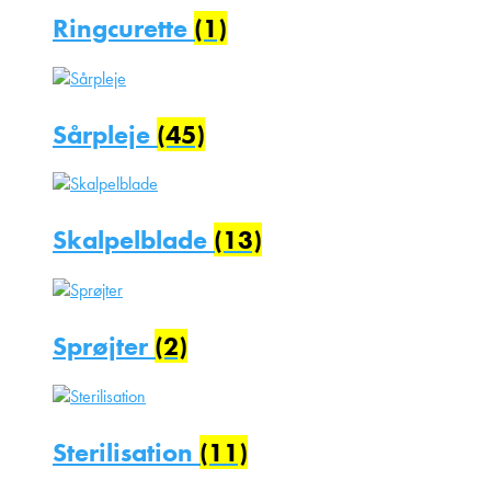
Ringcurette
(1)
Sårpleje
(45)
Skalpelblade
(13)
Sprøjter
(2)
Sterilisation
(11)