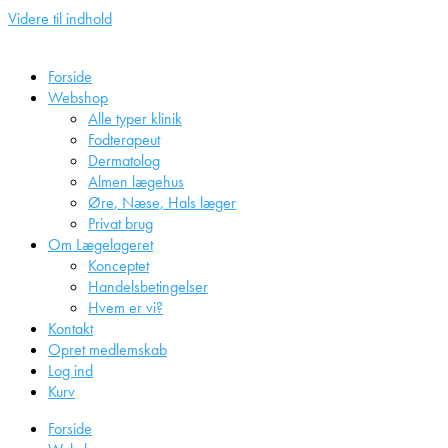
Videre til indhold
Forside
Webshop
Alle typer klinik
Fodterapeut
Dermatolog
Almen lægehus
Øre, Næse, Hals læger
Privat brug
Om Lægelageret
Konceptet
Handelsbetingelser
Hvem er vi?
Kontakt
Opret medlemskab
Log ind
Kurv
Forside