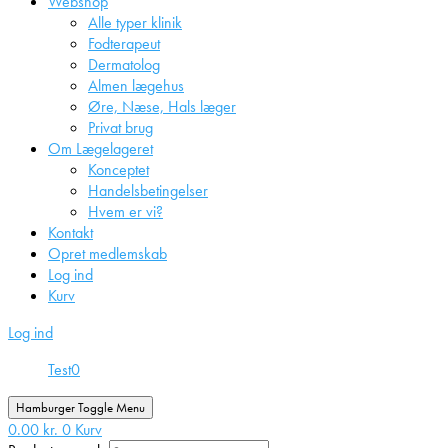
Webshop
Alle typer klinik
Fodterapeut
Dermatolog
Almen lægehus
Øre, Næse, Hals læger
Privat brug
Om Lægelageret
Konceptet
Handelsbetingelser
Hvem er vi?
Kontakt
Opret medlemskab
Log ind
Kurv
Log ind
Test
0
Hamburger Toggle Menu
0.00
kr.
0
Kurv