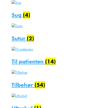
Sug
(4)
Sutur
(2)
Til patienten
(14)
Tilbehør
(54)