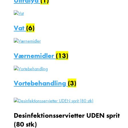
Ultralyd
(1)
Vat
(6)
Værnemidler
(13)
Vortebehandling
(3)
Desinfektionsservietter UDEN sprit
(80 stk)