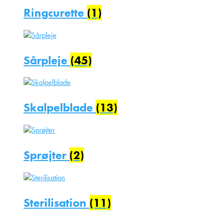
Ringcurette
(1)
Sårpleje
(45)
Skalpelblade
(13)
Sprøjter
(2)
Sterilisation
(11)