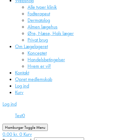
Webshop
Alle typer klinik
Fodterapeut
Dermatolog
Almen lægehus
Øre, Næse, Hals læger
Privat brug
Om Lægelageret
Konceptet
Handelsbetingelser
Hvem er vi?
Kontakt
Opret medlemskab
Log ind
Kurv
Log ind
Test
0
Hamburger Toggle Menu
0.00
kr.
0
Kurv