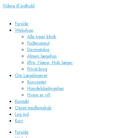
Videre til indhold
Forside
Webshop
Alle typer klinik
Fodterapeut
Dermatolog
Almen lægehus
Øre, Næse, Hals læger
Privat brug
Om Lægelageret
Konceptet
Handelsbetingelser
Hvem er vi?
Kontakt
Opret medlemskab
Log ind
Kurv
Forside