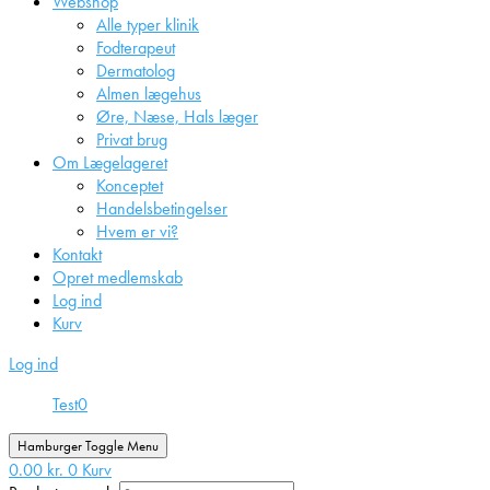
Webshop
Alle typer klinik
Fodterapeut
Dermatolog
Almen lægehus
Øre, Næse, Hals læger
Privat brug
Om Lægelageret
Konceptet
Handelsbetingelser
Hvem er vi?
Kontakt
Opret medlemskab
Log ind
Kurv
Log ind
Test
0
Hamburger Toggle Menu
0.00
kr.
0
Kurv