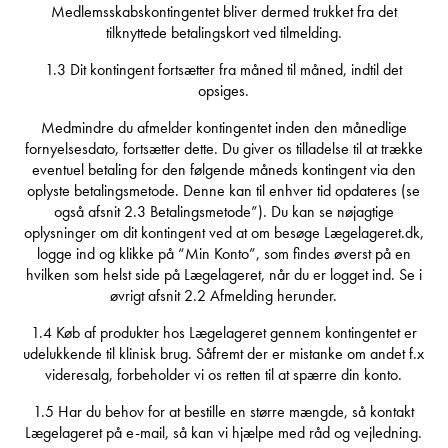
Medlemsskabskontingentet bliver dermed trukket fra det
tilknyttede betalingskort ved tilmelding.
1.3 Dit kontingent fortsætter fra måned til måned, indtil det
opsiges.
Medmindre du afmelder kontingentet inden den månedlige
fornyelsesdato, fortsætter dette. Du giver os tilladelse til at trække
eventuel betaling for den følgende måneds kontingent via den
oplyste betalingsmetode. Denne kan til enhver tid opdateres (se
også afsnit 2.3 Betalingsmetode”). Du kan se nøjagtige
oplysninger om dit kontingent ved at om besøge Lægelageret.dk,
logge ind og klikke på “Min Konto”, som findes øverst på en
hvilken som helst side på Lægelageret, når du er logget ind. Se i
øvrigt afsnit 2.2 Afmelding herunder.
1.4 Køb af produkter hos Lægelageret gennem kontingentet er
udelukkende til klinisk brug. Såfremt der er mistanke om andet f.x
videresalg, forbeholder vi os retten til at spærre din konto.
1.5 Har du behov for at bestille en større mængde, så kontakt
Lægelageret på e-mail, så kan vi hjælpe med råd og vejledning.