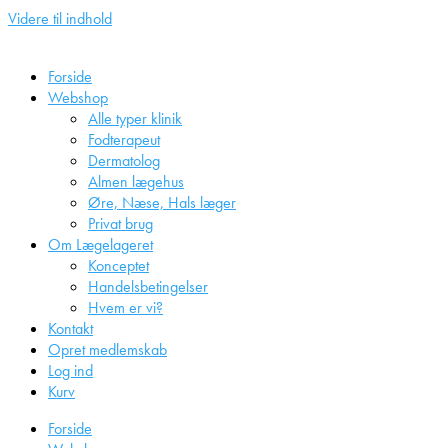
Videre til indhold
Forside
Webshop
Alle typer klinik
Fodterapeut
Dermatolog
Almen lægehus
Øre, Næse, Hals læger
Privat brug
Om Lægelageret
Konceptet
Handelsbetingelser
Hvem er vi?
Kontakt
Opret medlemskab
Log ind
Kurv
Forside