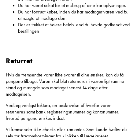
Du har været udsat for et misbrug af dine kortoplysninger.
Du har fortrudt købet, inden du har modtaget varen ved fx.
at nægte at modtage den.
Der er trukket et højere beløb, end du havde godkendt ved
bestillingen
Returret
Hvis de fremsendte varer ikke svarer til dine ønsker, kan du få
pengene tilbage. Varen skal blot returneres i væsentligt samme
stand og mængde som modtaget senest 14 dage efter
modtagelsen.
Vedlæg venligst faktura, en beskrivelse af hvorfor varen
returneres samt bank registreringsnummer og kontonummer,
hvorpå pengene ønskes indsat.
Vi fremsender ikke checks eller kontanter. Som kunde hæfter du
selv for fragtomkostninger fra klinikken til Lægelageret.