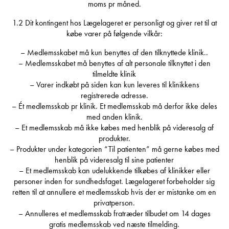
moms pr måned.
1.2 Dit kontingent hos Lægelageret er personligt og giver ret til at
købe varer på følgende vilkår:
– Medlemsskabet må kun benyttes af den tilknyttede klinik..
– Medlemsskabet må benyttes af alt personale tilknyttet i den
tilmeldte klinik
– Varer indkøbt på siden kan kun leveres til klinikkens
registrerede adresse.
– Ét medlemsskab pr klinik. Et medlemsskab må derfor ikke deles
med anden klinik.
– Et medlemsskab må ikke købes med henblik på videresalg af
produkter.
– Produkter under kategorien “Til patienten” må gerne købes med
henblik på videresalg til sine patienter
– Et medlemsskab kan udelukkende tilkøbes af klinikker eller
personer inden for sundhedsfaget. Lægelageret forbeholder sig
retten til at annullere et medlemsskab hvis der er mistanke om en
privatperson.
– Annulleres et medlemsskab fratræder tilbudet om 14 dages
gratis medlemsskab ved næste tilmelding.