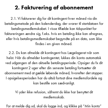
2. Fakturering af abonnement
2.1. Vi fakturerer dig for dit kontingent hver måned via din
betalingsmetode på den kalenderdag, der svarer til startdatoen for
betalingsmedlemskabet. I visse tilfælde kan tidspunktet for
faktureringen ændre sig, f.eks. hvis en betaling ikke kan afregnes,
eller hvis betalingsmedlemskabet begyndte på en dato, som ikke
findes i en given måned.
2.2. Du kan afmelde dit kontingent hos Lægelageret når som
helst. Når du afmelder kontingentet, lukkes din konto automatisk
ved udgangen af den aktuelle betalingsperiode. Opsiger du fx dit
kontingent 2 uger efter din seneste betaling fortsætter dit
abonnement med at gælde løbende måned, hvorefter det stopper.
I opsigelsesperioden har du altså fortsat dine medlemsfordele og
kan bestille som sædvanligt.
Vi yder ikke refusion, såfremt du ikke har benyttet dit
medlemsskab.
For at melde dig ud, skal du logge ind, og klikke på “Min konto”