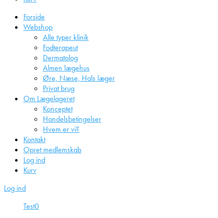
Forside
Webshop
Alle typer klinik
Fodterapeut
Dermatolog
Almen lægehus
Øre, Næse, Hals læger
Privat brug
Om Lægelageret
Konceptet
Handelsbetingelser
Hvem er vi?
Kontakt
Opret medlemskab
Log ind
Kurv
Log ind
Test
0