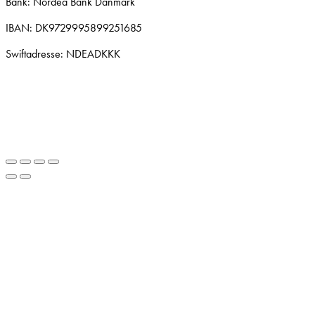
Bank: Nordea Bank Danmark
IBAN: DK9729995899251685
Swiftadresse: NDEADKKK