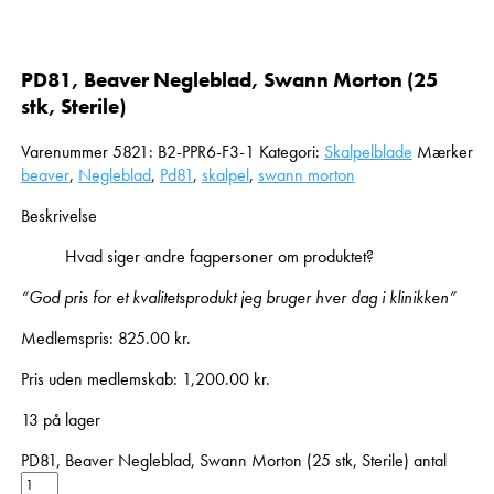
PD81, Beaver Negleblad, Swann Morton (25
stk, Sterile)
Varenummer
5821: B2-PPR6-F3-1
Kategori:
Skalpelblade
Mærker
beaver
,
Negleblad
,
Pd81
,
skalpel
,
swann morton
Beskrivelse
Hvad siger andre fagpersoner om produktet?
“God pris for et kvalitetsprodukt jeg bruger hver dag i klinikken”
Medlemspris:
825.00
kr.
Pris uden medlemskab:
1,200.00
kr.
13 på lager
PD81, Beaver Negleblad, Swann Morton (25 stk, Sterile) antal