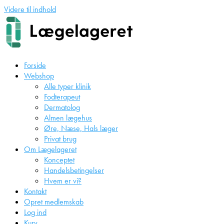
Videre til indhold
Forside
Webshop
Alle typer klinik
Fodterapeut
Dermatolog
Almen lægehus
Øre, Næse, Hals læger
Privat brug
Om Lægelageret
Konceptet
Handelsbetingelser
Hvem er vi?
Kontakt
Opret medlemskab
Log ind
Kurv