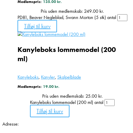
Medlemspris:
135.00
kr.
Pris uden medlemskab:
249.00
kr.
PD81, Beaver Negleblad, Swann Morton (5 stk) antal
Tilføj til kurv
Kanyleboks lommemodel (200
ml)
Kanyleboks
,
Kanyler
,
Skalpelblade
Medlemspris:
19.00
kr.
Pris uden medlemskab:
25.00
kr.
Kanyleboks lommemodel (200 ml) antal
Tilføj til kurv
Adresse: