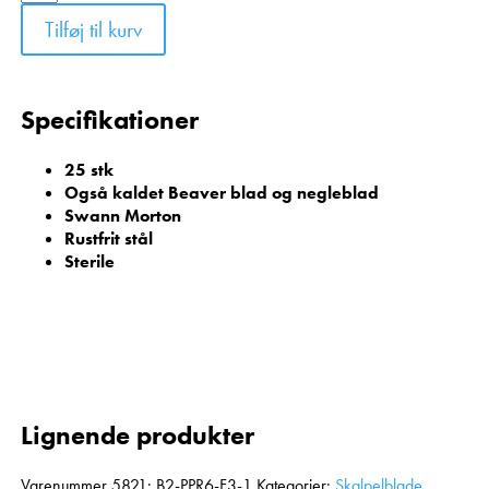
Tilføj til kurv
Specifikationer
25 stk
Også kaldet Beaver blad og negleblad
Swann Morton
Rustfrit stål
Sterile
Lignende produkter
Varenummer
5821: B2-PPR6-F3-1
Kategorier:
Skalpelblade