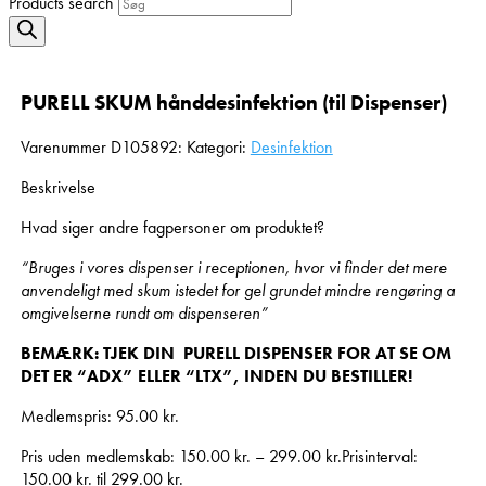
Products search
PURELL SKUM hånddesinfektion (til Dispenser)
Varenummer
D105892:
Kategori:
Desinfektion
Beskrivelse
Hvad siger andre fagpersoner om produktet?
“Bruges i vores dispenser i receptionen, hvor vi finder det mere
anvendeligt med skum istedet for gel grundet mindre rengøring a
omgivelserne rundt om
dispenseren”
BEMÆRK: TJEK DIN PURELL DISPENSER FOR AT SE OM
DET ER “ADX” ELLER “LTX”, INDEN DU BESTILLER!
Medlemspris:
95.00
kr.
Pris uden medlemskab:
150.00
kr.
–
299.00
kr.
Prisinterval:
150.00 kr. til 299.00 kr.