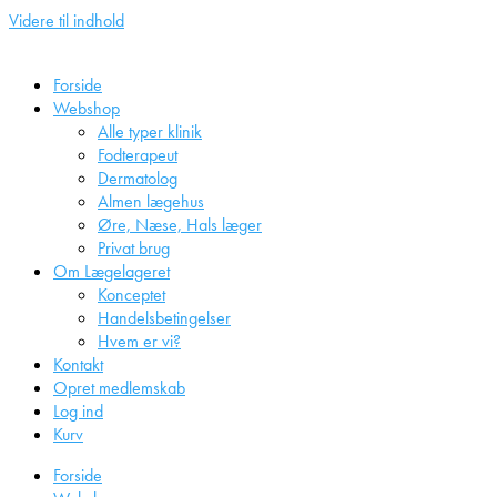
Videre til indhold
Forside
Webshop
Alle typer klinik
Fodterapeut
Dermatolog
Almen lægehus
Øre, Næse, Hals læger
Privat brug
Om Lægelageret
Konceptet
Handelsbetingelser
Hvem er vi?
Kontakt
Opret medlemskab
Log ind
Kurv
Forside