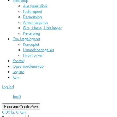
Webshop
Alle typer klinik
Fodterapeut
Dermatolog
Almen lægehus
Øre, Næse, Hals læger
Privat brug
Om Lægelageret
Konceptet
Handelsbetingelser
Hvem er vi?
Kontakt
Opret medlemskab
Log ind
Kurv
Log ind
Test
0
Hamburger Toggle Menu
0.00
kr.
0
Kurv