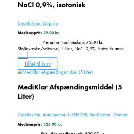
NaCl 0,9%, isotonisk
Desinfektion
,
Sårpleje
Medlemspris:
29.00
kr.
Pris uden medlemskab:
75.00
kr.
Skyllevæske/saltvand, 1 Liter, NaCl 0,9%, isotonisk antal
Tilføj til kurv
MediKlar Afspændingsmiddel (5
Liter)
Desinfektion
,
Instrumenter
,
NYHEDER
,
Sterilisation
,
Tilbehør
Medlemspris:
325.00
kr.
Pris uden medlemskab:
599.00
kr.