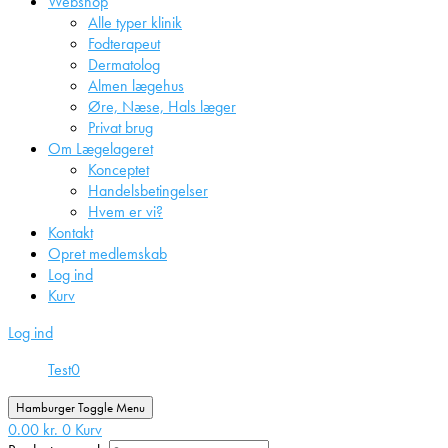
Webshop
Alle typer klinik
Fodterapeut
Dermatolog
Almen lægehus
Øre, Næse, Hals læger
Privat brug
Om Lægelageret
Konceptet
Handelsbetingelser
Hvem er vi?
Kontakt
Opret medlemskab
Log ind
Kurv
Log ind
Test
0
Hamburger Toggle Menu
0.00
kr.
0
Kurv