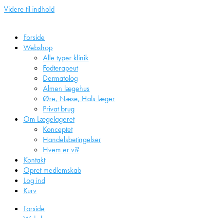
Videre til indhold
Forside
Webshop
Alle typer klinik
Fodterapeut
Dermatolog
Almen lægehus
Øre, Næse, Hals læger
Privat brug
Om Lægelageret
Konceptet
Handelsbetingelser
Hvem er vi?
Kontakt
Opret medlemskab
Log ind
Kurv
Forside