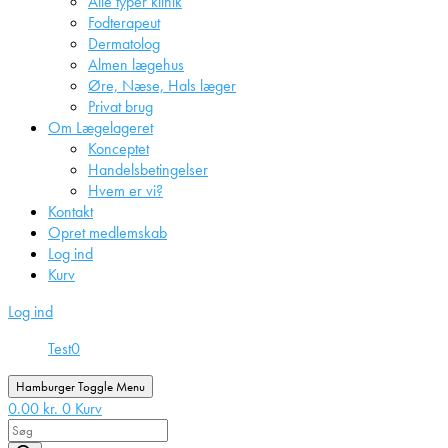
Alle typer klinik
Fodterapeut
Dermatolog
Almen lægehus
Øre, Næse, Hals læger
Privat brug
Om Lægelageret
Konceptet
Handelsbetingelser
Hvem er vi?
Kontakt
Opret medlemskab
Log ind
Kurv
Log ind
Test
0
Hamburger Toggle Menu
0.00
kr.
0
Kurv
Products