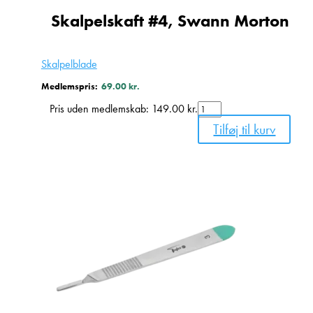
Skalpelskaft #4, Swann Morton
Skalpelblade
Medlemspris:
69.00
kr.
Skalpelskaft
Pris uden medlemskab:
149.00
kr.
#4,
Tilføj til kurv
Swann
Morton
antal