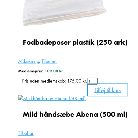
Fodbadeposer plastik (250 ark)
Afdækning
,
Tilbehør
Medlemspris:
109.00
kr.
Fodbadeposer
Pris uden medlemskab:
175.00
kr.
plastik
Tilføj til kurv
(250
ark)
antal
Mild håndsæbe Abena (500 ml)
Tilbehør