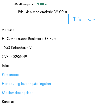
Medlemspris:
19.00
kr.
Mild
Pris uden medlemskab:
39.00
kr.
håndsæbe
Tilføj til kurv
Abena
(500
Adresse:
ml)
antal
H. C. Andersens Boulevard 38,4. tv
1553 København V
CVR: 40206019
Info:
Persondata
Handel,- og leveringsbetingelser
Medlemsbetingelser
Kontakt: