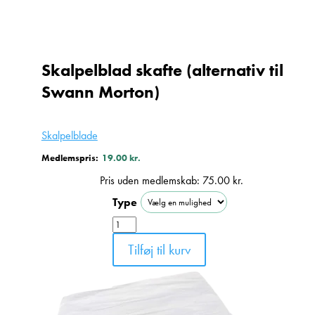
Skalpelblad skafte (alternativ til
Swann Morton)
Skalpelblade
Medlemspris:
19.00
kr.
Pris uden medlemskab:
75.00
kr.
Type
Skalpelblad
skafte
Tilføj til kurv
(alternativ
til
Swann
Morton)
antal