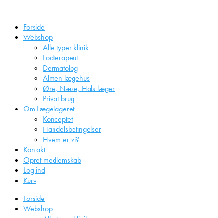
Videre
til
Forside
indhold
Webshop
Alle typer klinik
Fodterapeut
Dermatolog
Almen lægehus
Øre, Næse, Hals læger
Privat brug
Om Lægelageret
Konceptet
Handelsbetingelser
Hvem er vi?
Kontakt
Opret medlemskab
Log ind
Kurv
Forside
Webshop