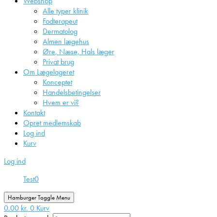
Webshop
Alle typer klinik
Fodterapeut
Dermatolog
Almen lægehus
Øre, Næse, Hals læger
Privat brug
Om Lægelageret
Konceptet
Handelsbetingelser
Hvem er vi?
Kontakt
Opret medlemskab
Log ind
Kurv
Log ind
Test
0
Hamburger Toggle Menu
0.00
kr.
0
Kurv