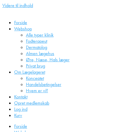
Videre til indhold
Forside
Webshop
Alle typer klinik
Fodterapeut
Dermatolog
Almen lægehus
Øre, Næse, Hals læger
Privat brug
Om Lægelageret
Konceptet
Handelsbetingelser
Hvem er vi?
Kontakt
Opret medlemskab
Log ind
Kurv
Forside