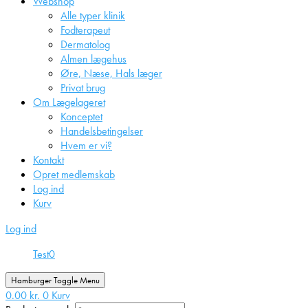
Webshop
Alle typer klinik
Fodterapeut
Dermatolog
Almen lægehus
Øre, Næse, Hals læger
Privat brug
Om Lægelageret
Konceptet
Handelsbetingelser
Hvem er vi?
Kontakt
Opret medlemskab
Log ind
Kurv
Log ind
Test
0
Hamburger Toggle Menu
0.00
kr.
0
Kurv