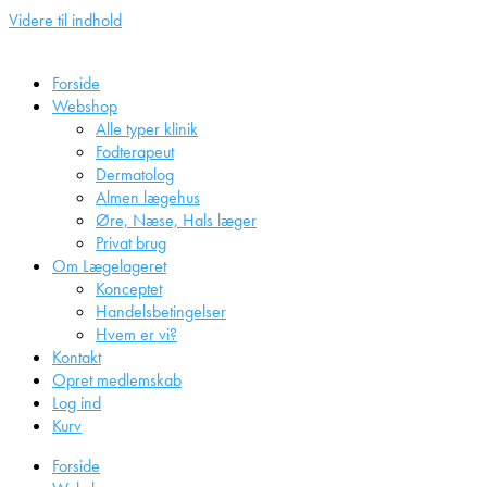
Videre til indhold
Forside
Webshop
Alle typer klinik
Fodterapeut
Dermatolog
Almen lægehus
Øre, Næse, Hals læger
Privat brug
Om Lægelageret
Konceptet
Handelsbetingelser
Hvem er vi?
Kontakt
Opret medlemskab
Log ind
Kurv
Forside