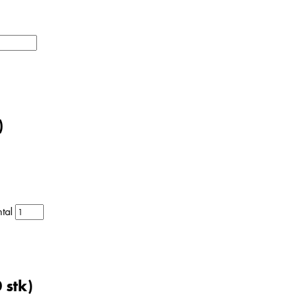
)
tal
 stk)