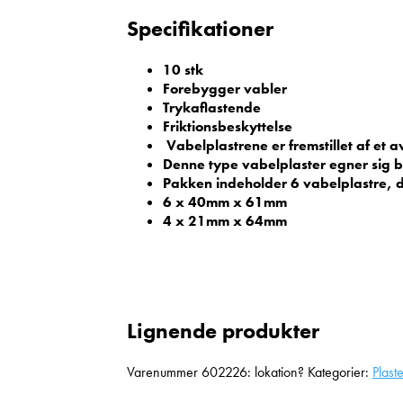
Specifikationer
10 stk
Forebygger vabler
Trykaflastende
Friktionsbeskyttelse
Vabelplastrene er fremstillet af et a
Denne type vabelplaster egner sig be
Pakken indeholder 6 vabelplastre, der
6 x 40mm x 61mm
4 x 21mm x 64mm
Lignende produkter
Varenummer
602226: lokation?
Kategorier:
Plast