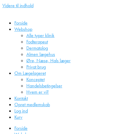
Videre til indhold
Forside
Webshop
Alle typer klinik
Fodterapeut
Dermatolog
Almen lægehus
Øre, Næse, Hals læger
Privat brug
Om Lægelageret
Konceptet
Handelsbetingelser
Hvem er vi?
Kontakt
Opret medlemskab
Log ind
Kurv
Forside