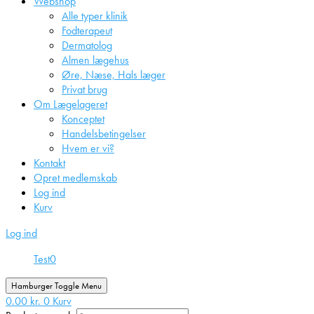
Webshop
Alle typer klinik
Fodterapeut
Dermatolog
Almen lægehus
Øre, Næse, Hals læger
Privat brug
Om Lægelageret
Konceptet
Handelsbetingelser
Hvem er vi?
Kontakt
Opret medlemskab
Log ind
Kurv
Log ind
Test
0
Hamburger Toggle Menu
0.00
kr.
0
Kurv