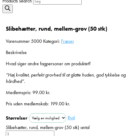
Products search
Slibehætter, rund, mellem-grov (50 stk)
Varenummer
5000
Kategori:
Fræser
Beskrivelse
Hvad siger andre fagpersoner om produktet?
“Høj kvalitet, perfekt grovhed til at glatte huden, god tykkelse og
hårdhed”.
Medlemspris:
99.00
kr.
Pris uden medlemskab:
199.00
kr.
Ryd
Størrelser
Slibehætter, rund, mellem-grov (50 stk) antal