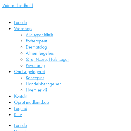
Videre til indhold
Forside
Webshop
Alle typer klinik
Fodterapeut
Dermatolog
Almen lægehus
Øre, Næse, Hals læger
Privat brug
Om Lægelageret
Konceptet
Handelsbetingelser
Hvem er vi?
Kontakt
Opret medlemskab
Log ind
Kurv
Forside