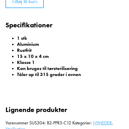
Tilføj til kurv
Specifikationer
1 stk
Aluminium
Rustfrit
15 x 10 x 4 cm
Klasse 1
Kan bruges til tørsterilisering
Tåler op til 315 grader i ovnen
Lignende produkter
Varenummer
SUS304: B2-PPR5-C12
Kategorier:
NYHEDER
,
Sterilisation