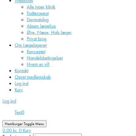
Webshop
Alle typer klinik
Fodterapeut
Dermatolog
Almen lægehus
Øre, Næse, Hals læger
Privat brug
Om Lægelageret
Konceptet
Handelsbetingelser
Hvem er vi?
Kontakt
Opret medlemskab
Log ind
Kurv
Log ind
Test
0
Hamburger Toggle Menu
0.00
kr.
0
Kurv