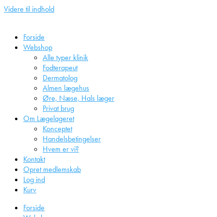
Videre til indhold
Forside
Webshop
Alle typer klinik
Fodterapeut
Dermatolog
Almen lægehus
Øre, Næse, Hals læger
Privat brug
Om Lægelageret
Konceptet
Handelsbetingelser
Hvem er vi?
Kontakt
Opret medlemskab
Log ind
Kurv
Forside