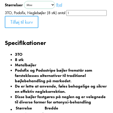
Ryd
Størrelser
3TO, Podofix, Neglebøjler (8 stk) antal
Tilføj til kurv
Specifikationer
3TO
8 stk
Metalbøjler
Podofix og Podostripe bøjler fremstår som
førsteklasses alternativer til traditionel
bøjlebehandling på markedet.
De er lette at anvende, føles behagelige og sikrer
en effektiv neglekorrektion.
Disse bøjler fastgøres på neglen og er velegnede
til diverse former for ortonyxi-behandling
Størrelse
Bredde