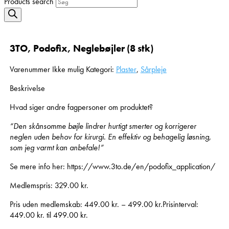
Products search
3TO, Podofix, Neglebøjler (8 stk)
Varenummer
Ikke mulig
Kategori:
Plaster
,
Sårpleje
Beskrivelse
Hvad siger andre fagpersoner om produktet?
“Den skånsomme bøjle lindrer hurtigt smerter og korrigerer
neglen uden behov for kirurgi. En effektiv og behagelig løsning,
som jeg varmt kan anbefale!”
Se mere info her: https://www.3to.de/en/podofix_application/
Medlemspris:
329.00
kr.
Pris uden medlemskab:
449.00
kr.
–
499.00
kr.
Prisinterval:
449.00 kr. til 499.00 kr.