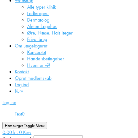
Webshop
Alle typer klinik
Fodterapeut
Dermatolog
Almen lægehus
Øre, Næse, Hals læger
Privat brug
Om Lægelageret
Konceptet
Handelsbetingelser
Hvem er vi?
Kontakt
Opret medlemskab
Log ind
Kurv
Log ind
Test
0
Hamburger Toggle Menu
0.00
kr.
0
Kurv