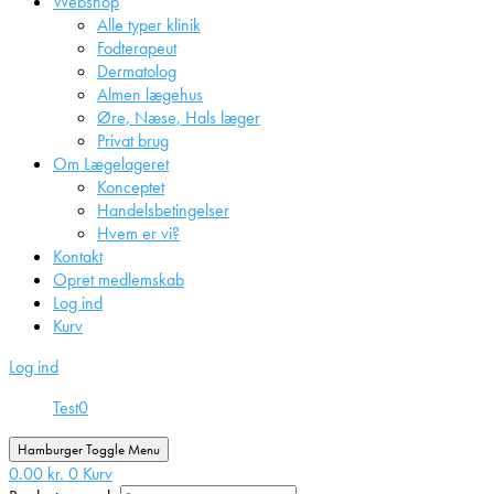
Webshop
Alle typer klinik
Fodterapeut
Dermatolog
Almen lægehus
Øre, Næse, Hals læger
Privat brug
Om Lægelageret
Konceptet
Handelsbetingelser
Hvem er vi?
Kontakt
Opret medlemskab
Log ind
Kurv
Log ind
Test
0
Hamburger Toggle Menu
0.00
kr.
0
Kurv