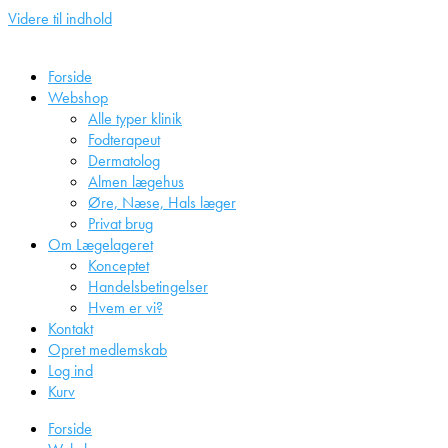
Videre til indhold
Forside
Webshop
Alle typer klinik
Fodterapeut
Dermatolog
Almen lægehus
Øre, Næse, Hals læger
Privat brug
Om Lægelageret
Konceptet
Handelsbetingelser
Hvem er vi?
Kontakt
Opret medlemskab
Log ind
Kurv
Forside